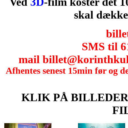
Ved
3D
-film koster det 1
skal dække 
bille
SMS til 6
mail billet@korinthkul
Afhentes senest 15min før og de
KLIK PÅ BILLEDE
FI